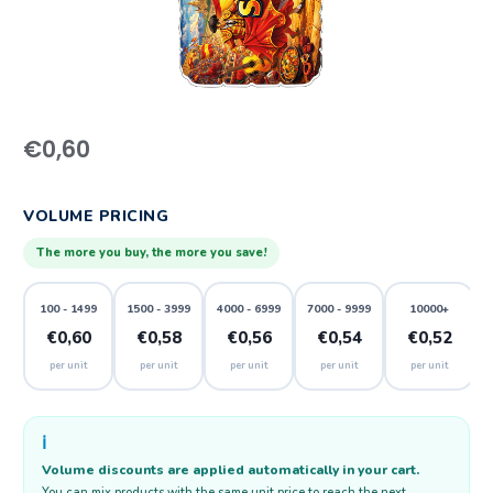
€
0,60
VOLUME PRICING
The more you buy, the more you save!
100 - 1499
1500 - 3999
4000 - 6999
7000 - 9999
10000+
€0,60
€0,58
€0,56
€0,54
€0,52
per unit
per unit
per unit
per unit
per unit
ℹ️
Volume discounts are applied automatically in your cart.
You can mix products with the same unit price to reach the next