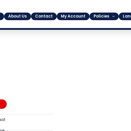
About Us
Contact
My Account
Policies
Lan
aat
me