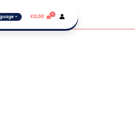
€
0,00
guage
▼