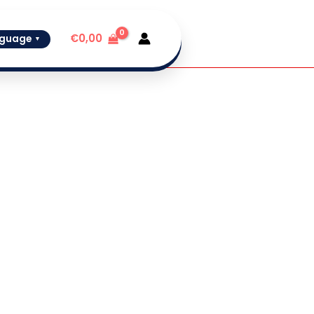
€
0,00
guage
▼