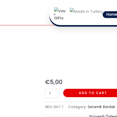
Skip
to
Home
content
Batman
Kupa
quantity
€
5,00
ADD TO CART
SKU:
BAT-1
Category:
Seramik Bardak
Güvenli Öde